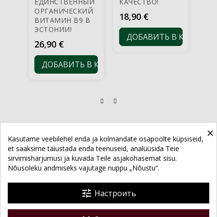
ЕДИНСТВЕННЫЙ
КАЧЕСТВО!
Д
ОРГАНИЧЕСКИЙ
Цена
18,90 €
ВИТАМИН В9 В
ЭСТОНИИ!
ДОБАВИТЬ В КОРЗИНУ
Цена
26,90 €
ДОБАВИТЬ В КОРЗИНУ
×
Kasutame veebilehel enda ja kolmandate osapoolte küpsiseid,
et saaksime täiustada enda teenuseid, analüüsida Teie
sirvimisharjumusi ja kuvada Teile asjakohasemat sisu.
ИНФОРМАЦИЯ О МАГАЗИНЕ
Nõusoleku andmiseks vajutage nuppu „Nõustu“.

ПОПУЛЯРНЫЕ КАТЕГОРИИ

tune
Настроить
О КОМПАНИИ
