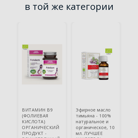
в той же категории
ВИТАМИН В9
Эфирное масло
ВИ
(ФОЛИЕВАЯ
тимьяна - 100%
K2 
КИСЛОТА)
натуральное и
таб
ОРГАНИЧЕСКИЙ
органическое, 10
Це
9,9
ПРОДУКТ -
мл. ЛУЧШЕЕ