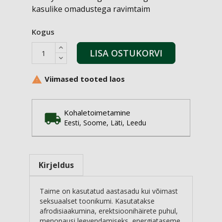
kasulike omadustega ravimtaim
Kogus
LISA OSTUKORVI
Viimased tooted laos

Kohaletoimetamine
Eesti, Soome, Läti, Leedu
Kirjeldus
Taime on kasutatud aastasadu kui võimast
seksuaalset toonikumi. Kasutatakse
afrodisiaakumina, erektsioonihäirete puhul,
menopausi leevendamiseks, energiataseme,