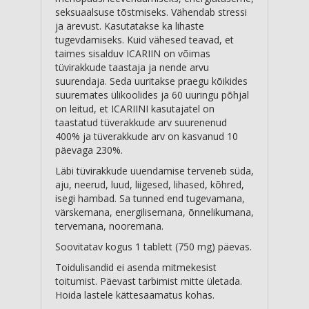
seksuaalsuse tõstmiseks. Vähendab stressi
ja ärevust. Kasutatakse ka lihaste
tugevdamiseks. Kuid vähesed teavad, et
taimes sisalduv ICARIIN on võimas
tüvirakkude taastaja ja nende arvu
suurendaja. Seda uuritakse praegu kõikides
suuremates ülikoolides ja 60 uuringu põhjal
on leitud, et ICARIINI kasutajatel on
taastatud tüverakkude arv suurenenud
400% ja tüverakkude arv on kasvanud 10
päevaga 230%.
Läbi tüvirakkude uuendamise terveneb süda,
aju, neerud, luud, liigesed, lihased, kõhred,
isegi hambad. Sa tunned end tugevamana,
värskemana, energilisemana, õnnelikumana,
tervemana, nooremana.
Soovitatav kogus 1 tablett (750 mg) päevas.
Toidulisandid ei asenda mitmekesist
toitumist. Päevast tarbimist mitte ületada.
Hoida lastele kättesaamatus kohas.