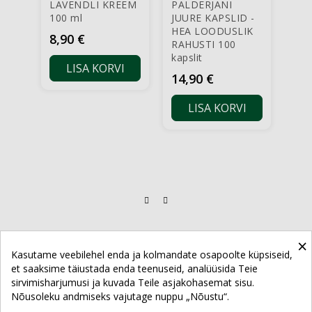
LAVENDLI KREEM
PALDERJANI
NEE
100 ml
JUURE KAPSLID -
põn
HEA LOODUSLIK
Indi
Hind
8,90 €
RAHUSTI 100
Hi
14,
kapslit
LISA KORVI
Hind
14,90 €
LISA KORVI
×
Kasutame veebilehel enda ja kolmandate osapoolte küpsiseid,
et saaksime täiustada enda teenuseid, analüüsida Teie
sirvimisharjumusi ja kuvada Teile asjakohasemat sisu.
POE KONTAKTID
Nõusoleku andmiseks vajutage nuppu „Nõustu“.
